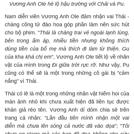
Vương Anh Ole hé lộ hậu trường với Chải và Pu.
Nam diễn viên Vương Anh Ole đảm nhận vai Thái -
chàng công tử đào hoa góp phần làm nên sức hút
cho bộ phim. "
Thái là chàng trai vẻ ngoài lạnh lùng,
bên trong ấm áp, nhiều tiền nhưng không thích
dùng tiền của bố mẹ mà thích đi làm từ thiện. Gu
của kha khá chị em
", Vương Anh Ole tiết lộ về nhân
vật của mình trong
Đi giữa trời rực rỡ
. Như vậy, Pu
cũng có thể sẽ là một trong những cô gái bị "cảm
nắng" vì Thái.
Thái có lẽ là một trong những nhân vật hiếm hoi của
màn ảnh nhỏ khi chưa xuất hiện đã liên tục được
khán giả réo tên. Vương Anh dí dỏm chia sẻ trên
trang cá nhân: "
Lần đầu tiên mình nhận một vai
diễn mà chưa lên sóng cả nước đã vào dọa
"; "
Tôi