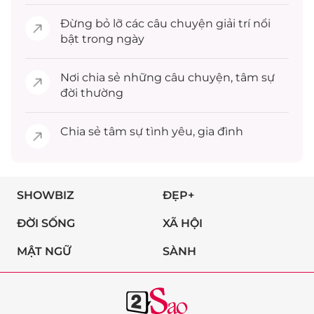
Đừng bỏ lỡ các câu chuyện
giải trí
nổi
bật trong ngày
Nơi chia sẻ những câu chuyện,
tâm sự
đời thường
Chia sẻ
tâm sự
tình yêu, gia đình
SHOWBIZ
ĐẸP+
ĐỜI SỐNG
XÃ HỘI
MẬT NGỮ
SÀNH