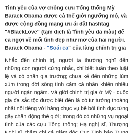
Tình yêu của vợ chồng cựu Tổng thống Mỹ
Barack Obama được cả thế giới ngưỡng mộ, và
được cộng đồng mạng ưu ái đặt hashtag
"#BlackLove" (tạm dịch là Tình yêu da màu) để
ca ngợi về mối tình đẹp như mơ của hai người.
Barack Obama -
"Soái ca
" của làng chính trị gia
Nhắc đến chính trị, người ta thường nghĩ đến
những con người cứng nhắc, chỉ biết tuân theo luật
lệ và có phần gia trưởng; chưa kể đến những lùm
xùm trong đời sống tình cảm cá nhân khiến nhiều
người ngán ngẩm. Và giới chính trị gia ở Mỹ - quốc
gia đa sắc tộc được biết đến là có tư tưởng thoáng
nhất nổi tiếng với hàng chục vụ bê bối tình dục từng
gây chấn động thế giới; trong đó có những vụ ngoại
tình của các cựu Tổng thống; Hạ nghị sĩ, Thượng
Nghị sĩ, thậm chí cả giám đốc Cục Tình báo Trung