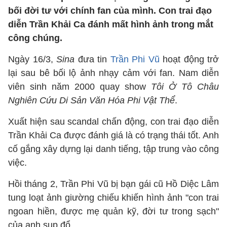
bối đời tư với chính fan của mình. Con trai đạo
diễn Trần Khải Ca đánh mất hình ảnh trong mắt
công chúng.
Ngày 16/3,
Sina
đưa tin
Trần Phi Vũ
hoạt động trở
lại sau bê bối lộ ảnh nhạy cảm với fan. Nam diễn
viên sinh năm 2000 quay show
Tôi Ở Tô Châu
Nghiên Cứu Di Sản Văn Hóa Phi Vật Thể
.
Xuất hiện sau scandal chấn động, con trai đạo diễn
Trần Khải Ca được đánh giá là có trạng thái tốt. Anh
cố gắng xây dựng lại danh tiếng, tập trung vào công
việc.
Hồi tháng 2, Trần Phi Vũ bị bạn gái cũ Hồ Diệc Lâm
tung loạt ảnh giường chiếu khiến hình ảnh "con trai
ngoan hiền, được mẹ quản kỹ, đời tư trong sạch"
của anh sụp đổ.