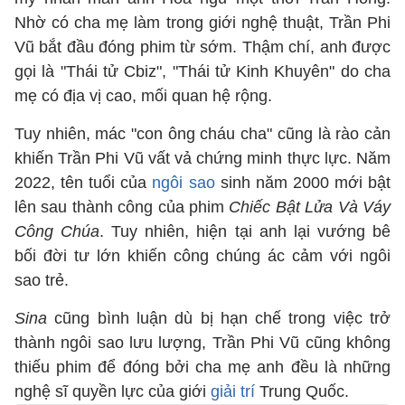
Nhờ có cha mẹ làm trong giới nghệ thuật, Trần Phi
Vũ bắt đầu đóng phim từ sớm. Thậm chí, anh được
gọi là "Thái tử Cbiz", "Thái tử Kinh Khuyên" do cha
mẹ có địa vị cao, mối quan hệ rộng.
Tuy nhiên, mác "con ông cháu cha" cũng là rào cản
khiến Trần Phi Vũ vất vả chứng minh thực lực. Năm
2022, tên tuổi của
ngôi sao
sinh năm 2000 mới bật
lên sau thành công của phim
Chiếc Bật Lửa Và Váy
Công Chúa
. Tuy nhiên, hiện tại anh lại vướng bê
bối đời tư lớn khiến công chúng ác cảm với ngôi
sao trẻ.
Sina
cũng bình luận dù bị hạn chế trong việc trở
thành ngôi sao lưu lượng, Trần Phi Vũ cũng không
thiếu phim để đóng bởi cha mẹ anh đều là những
nghệ sĩ quyền lực của giới
giải trí
Trung Quốc.