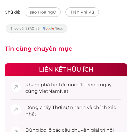
Chủ đề:
sao Hoa ngữ
Trần Phi Vũ
Tin cùng chuyên mục
LIÊN KẾT HỮU ÍCH
Khám phá
tin tức
nổi bật trong ngày
cùng VietNamNet
Dòng chảy
Thời sự
nhanh và chính xác
nhất
Đừng bỏ lỡ các câu chuyện
giải trí
nổi