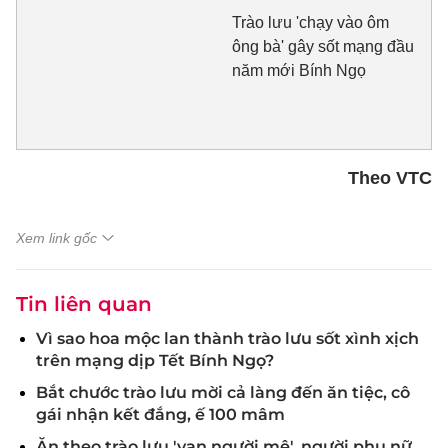
Trào lưu 'chạy vào ôm
ông bà' gây sốt mạng đầu
năm mới Bính Ngọ
Theo VTC
Xem link gốc
Tin liên quan
Vì sao hoa mộc lan thành trào lưu sốt xình xịch
trên mạng dịp Tết Bính Ngọ?
Bắt chước trào lưu mời cả làng đến ăn tiệc, cô
gái nhận kết đắng, ế 100 mâm
Ăn theo trào lưu 'vạn người mê', người phụ nữ