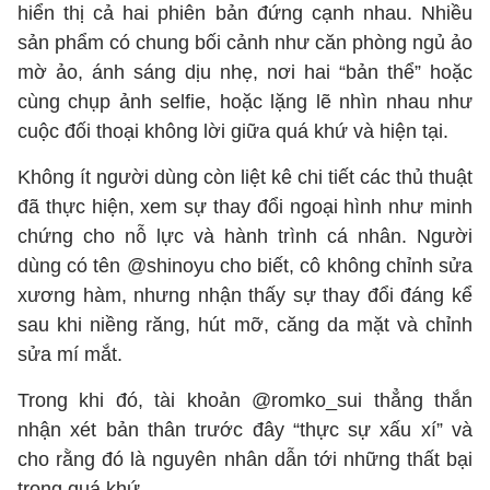
hiển thị cả hai phiên bản đứng cạnh nhau. Nhiều
sản phẩm có chung bối cảnh như căn phòng ngủ ảo
mờ ảo, ánh sáng dịu nhẹ, nơi hai “bản thể” hoặc
cùng chụp ảnh selfie, hoặc lặng lẽ nhìn nhau như
cuộc đối thoại không lời giữa quá khứ và hiện tại.
Không ít người dùng còn liệt kê chi tiết các thủ thuật
đã thực hiện, xem sự thay đổi ngoại hình như minh
chứng cho nỗ lực và hành trình cá nhân. Người
dùng có tên @shinoyu cho biết, cô không chỉnh sửa
xương hàm, nhưng nhận thấy sự thay đổi đáng kể
sau khi niềng răng, hút mỡ, căng da mặt và chỉnh
sửa mí mắt.
Trong khi đó, tài khoản @romko_sui thẳng thắn
nhận xét bản thân trước đây “thực sự xấu xí” và
cho rằng đó là nguyên nhân dẫn tới những thất bại
trong quá khứ.