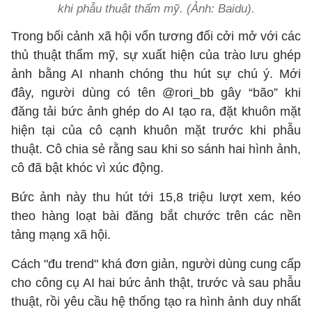
khi phẫu thuật thẩm mỹ. (Ảnh: Baidu).
Trong bối cảnh xã hội vốn tương đối cởi mở với các
thủ thuật thẩm mỹ, sự xuất hiện của trào lưu ghép
ảnh bằng AI nhanh chóng thu hút sự chú ý. Mới
đây, người dùng có tên @rori_bb gây “bão” khi
đăng tải bức ảnh ghép do AI tạo ra, đặt khuôn mặt
hiện tại của cô cạnh khuôn mặt trước khi phẫu
thuật. Cô chia sẻ rằng sau khi so sánh hai hình ảnh,
cô đã bật khóc vì xúc động.
Bức ảnh này thu hút tới 15,8 triệu lượt xem, kéo
theo hàng loạt bài đăng bắt chước trên các nền
tảng mạng xã hội.
Cách "đu trend" khá đơn giản, người dùng cung cấp
cho công cụ AI hai bức ảnh thật, trước và sau phẫu
thuật, rồi yêu cầu hệ thống tạo ra hình ảnh duy nhất