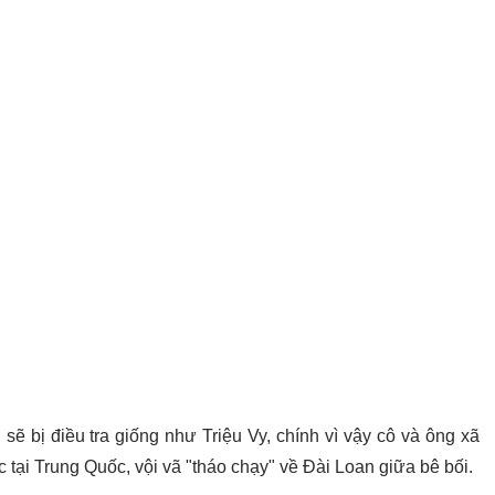
ẽ bị điều tra giống như Triệu Vy, chính vì vậy cô và ông xã
 tại Trung Quốc, vội vã "tháo chạy" về Đài Loan giữa bê bối.