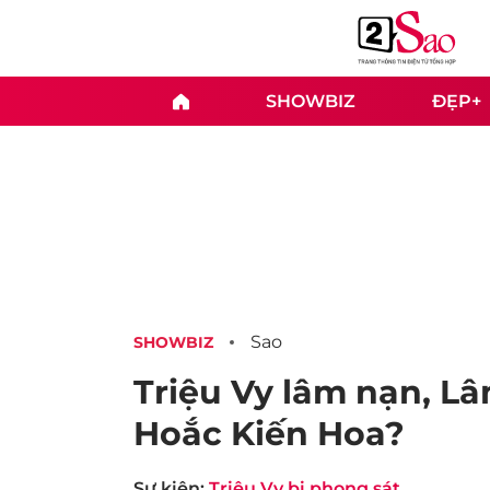
SHOWBIZ
ĐẸP+
Sao
SHOWBIZ
Triệu Vy lâm nạn, Lâ
Hoắc Kiến Hoa?
Sự kiện:
Triệu Vy bị phong sát