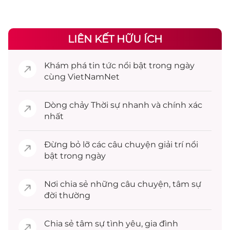
LIÊN KẾT HỮU ÍCH
Khám phá
tin tức
nổi bật trong ngày
cùng VietNamNet
Dòng chảy
Thời sự
nhanh và chính xác
nhất
Đừng bỏ lỡ các câu chuyện
giải trí
nổi
bật trong ngày
Nơi chia sẻ những câu chuyện,
tâm sự
đời thường
Chia sẻ
tâm sự
tình yêu, gia đình