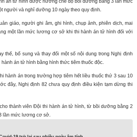
hành án tử hình được hưởng chế độ bồi dưỡng bằng 3 lần mức
một người và nghỉ dưỡng 10 ngày theo quy định.
ản giáo, người ghi âm, ghi hình, chụp ảnh, phiên dịch, mai
ng một lần mức lương cơ sở khi thi hành án tử hình đối với
ay thế, bổ sung và thay đổi một số nội dung trong Nghị định
 hành án tử hình bằng hình thức tiêm thuốc độc.
hi hành án trong trường hợp tiêm hết liều thuốc thứ 3 sau 10
ước đây, Nghị định 82 chưa quy định điều kiện tạm dừng thi
cho thành viên Đội thi hành án tử hình, từ bồi dưỡng bằng 2
 3 lần mức lương cơ sở.
vid-19 trở lại sau nhiều ngày âm tính