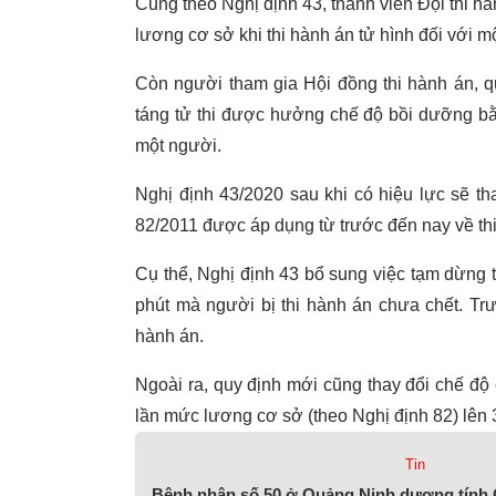
Cũng theo Nghị định 43, thành viên Đội thi 
lương cơ sở khi thi hành án tử hình đối với 
Còn người tham gia Hội đồng thi hành án, qu
táng tử thi được hưởng chế độ bồi dưỡng bằ
một người.
Nghị định 43/2020 sau khi có hiệu lực sẽ th
82/2011 được áp dụng từ trước đến nay về thi
Cụ thể, Nghị định 43 bổ sung việc tạm dừng t
phút mà người bị thi hành án chưa chết. Tr
hành án.
Ngoài ra, quy định mới cũng thay đổi chế độ 
lần mức lương cơ sở (theo Nghị định 82) lên
Tin
Bệnh nhân số 50 ở Quảng Ninh dương tính Co