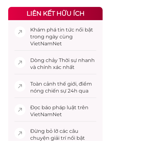
LIÊN KẾT HỮU ÍCH
Khám phá
tin tức
nổi bật
trong ngày cùng
VietNamNet
Dòng chảy
Thời sự
nhanh
và chính xác nhất
Toàn cảnh
thế giới
, điểm
nóng chiến sự 24h qua
Đọc
báo pháp luật
trên
VietNamNet
Đừng bỏ lỡ các câu
chuyện
giải trí
nổi bật