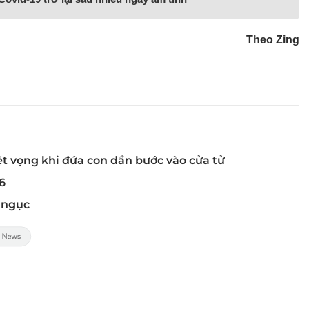
Theo Zing
ệt vọng khi đứa con dần bước vào cửa tử
6
t ngục