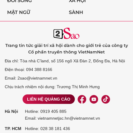
ĐỜI SỐNG
XÃ HỘI
MẬT NGỮ
SÀNH
Trang tin tức giải trí xã hội dành cho giới trẻ của công ty
Cổ phần truyền thông VietNamNet
Địa chỉ: Tòa nhà C’land, số 156 ngõ Xã Đàn 2, Đống Đa, Hà Nội
Điện thoại: 094 388 8166
Email: 2sao@vietnamnet.vn
Chịu trách nhiệm nội dung: Trương Thị Minh Hưng
LIÊN HỆ QUẢNG CÁO
Hà Nội
Hotline:
0919 405 885
Email: vietnamnetjsc.hn@vietnamnet.vn
TP. HCM
Hotline:
028 38 181 436