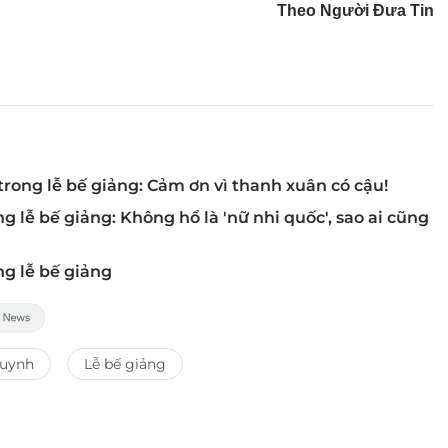
Theo Người Đưa Tin
rong lễ bế giảng: Cảm ơn vì thanh xuân có cậu!
ễ bế giảng: Không hổ là 'nữ nhi quốc', sao ai cũng
ng lễ bế giảng
huynh
Lễ bế giảng