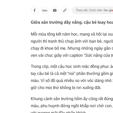
Giữa sân trường đầy nắng, cậu bé loay ho
Mỗi mùa tổng kết năm học, mạng xã hội lại xuấ
người thì tranh thủ chụp ảnh với bạn bè, ngư
chạy đi khoe bố mẹ. Nhưng những ngày gần đây
vẹn vài chục giây với caption
“Sức nặng của tr
Trong clip, một cậu học sinh mặc đồng phục á
tay cậu bé là cả một “núi” phần thưởng gồm g
màu. Vì số đồ quá nhiều so với vóc dáng nhỏ 
giữ cho mọi thứ không bị rơi xuống đất.
Khung cảnh sân trường hôm ấy cũng rất đúng 
màu, phụ huynh đứng ngồi khắp nơi chờ con, 
với gương mặt đầy phấn khích.