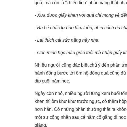
quà, mà còn là “chiến tích” phải mang thật n
-
Xưa được giấy khen với quà chỉ mong về đế
-
Ba bé chắc tự hào lắm luôn, nhìn cách ba ch
-
Lại thích cái sức nặng này nha.
-
Con mình học mẫu giáo thôi mà nhận giấy khe
Nhiều người cũng đặc biệt chú ý đến phản ứng
hành động bước tới ôm hộ đống quà cũng đủ c
dịp cuối năm học.
Ngày còn nhỏ, nhiều người từng xem buổi tổn
khen thì ôm khư khư trước ngực, có thêm hộp
hơn hẳn. Có những phần thưởng thật ra không 
một sự công nhận sau cả năm cố gắng đi học đ
giảng.