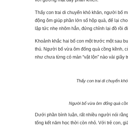
Thấy con trai di chuyển khó khăn, người bố mặ
động ôm giúp phần lớn số hộp quà, để lại cho
lập tức nhẹ nhõm hẳn, đứng chỉnh lại đồ rồi đ
Khoảnh khắc hai bố con một trước một sau b
thú. Người bố vừa ôm đống quà cồng kềnh, còn 
như chưa từng có màn “vật lộn” nào vài giây t
Thấy con trai di chuyển khó
Người bố vừa ôm đống quà cồng 
Dưới phần bình luận, rất nhiều người nói rằn
tổng kết năm học thời còn nhỏ. Với trẻ con, 