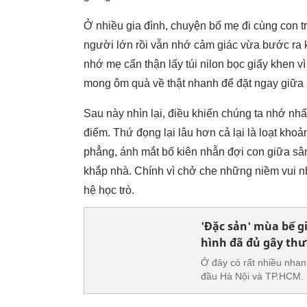
Ở nhiều gia đình, chuyện bố mẹ đi cùng con tr
người lớn rồi vẫn nhớ cảm giác vừa bước ra 
nhớ mẹ cẩn thận lấy túi nilon bọc giấy khen v
mong ôm quà về thật nhanh để đặt ngay giữa
Sau này nhìn lại, điều khiến chúng ta nhớ nhấ
điểm. Thứ đọng lại lâu hơn cả lại là loạt kho
phẳng, ánh mắt bố kiên nhẫn đợi con giữa sâ
khắp nhà. Chính vì chở che những niềm vui nh
hệ học trò.
'Đặc sản' mùa bế gi
hình đã đủ gây th
Ở đây có rất nhiều nhan 
đầu Hà Nội và TP.HCM.