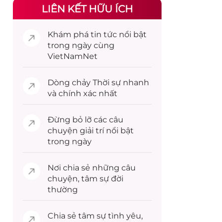
LIÊN KẾT HỮU ÍCH
Khám phá
tin tức
nổi bật
trong ngày cùng
VietNamNet
Dòng chảy
Thời sự
nhanh
và chính xác nhất
Đừng bỏ lỡ các câu
chuyện
giải trí
nổi bật
trong ngày
Nơi chia sẻ những câu
chuyện,
tâm sự
đời
thường
Chia sẻ
tâm sự
tình yêu,