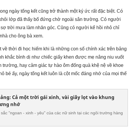
ong ngày tổng kết cũng trở thành một ký ức rất đặc biệt. Có
khỏi lớp đã thấy bố đứng chờ ngoài sân trường. Có người
ì sợ trời mưa làm nhăn góc. Cũng có người kể hồi nhỏ chỉ
 nhà cho ông bà xem.
t về thời đi học hiếm khi là những con số chính xác trên bảng
ảnh khắc bình dị như chiếc giấy khen được mẹ nâng niu vuốt
n trường, hay cảm giác tự hào ôm đống quà khệ nệ về khoe
ỏ bé ấy, ngày tổng kết luôn là cột mốc đáng nhớ của mọi thế
ảng: Cả một trời gái xinh, vài giây lọt vào khung
ương nhớ
sắc "ngoan - xinh - yêu" của các nữ sinh tại các ngôi trường hàng