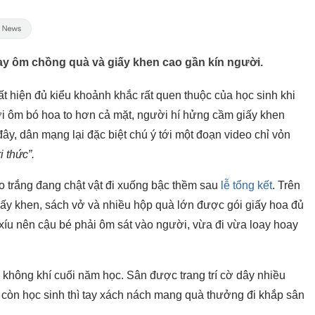
ay ôm chồng quà và giấy khen cao gần kín người.
t hiện đủ kiểu khoảnh khắc rất quen thuộc của học sinh khi
ời ôm bó hoa to hơn cả mặt, người hí hửng cầm giấy khen
, dân mạng lại đặc biệt chú ý tới một đoạn video chỉ vỏn
i thức”
.
o trắng đang chật vật đi xuống bậc thềm sau
lễ tổng kết
. Trên
iấy khen, sách vở và nhiều hộp quà lớn được gói giấy hoa đủ
xíu nên cậu bé phải ôm sát vào người, vừa đi vừa loay hoay
không khí cuối năm học. Sân được trang trí cờ dây nhiều
còn học sinh thì tay xách nách mang quà thưởng đi khắp sân