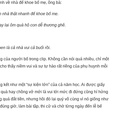
hanh về nhà để khoe bố mẹ, ông bà:
n nhà thật nhanh để khoe bố mẹ.
ạy lại ôm quà hộ con dễ thương ghê.
n là cả nhà vui cả buổi rồi.
 của người bố trong clip. Không cần nói quá nhiều, chỉ một
ho thấy niềm vui và sự tự hào rất riêng của phụ huynh mỗi
g kết như một “sự kiện lớn” của cả năm học. Ai được giấy
 quà hay chồng vở mới là vui tới mức đi đứng cũng hí hửng
quá đắt tiền, nhưng hồi đó lại quý vô cùng vì nó giống như
úng giờ, làm bài tập, thi cử và chờ từng ngày đến lễ bế