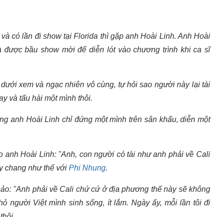
ại và có lần đi show tại Florida thì gặp anh Hoài Linh. Anh Hoài
và được bầu show mời để diễn lót vào chương trình khi ca sĩ
ở dưới xem và ngạc nhiên vô cùng, tự hỏi sao người này lại tài
ay và tấu hài một mình thôi.
ng anh Hoài Linh chỉ đứng một mình trên sân khấu, diễn một
ảo anh Hoài Linh: "Anh, con người có tài như anh phải về Cali
u y chang như thế với
Phi Nhung
.
ảo: "Anh phải về Cali chứ cứ ở địa phương thế này sẽ không
ỏ người Việt mình sinh sống, ít lắm. Ngày ấy, mỗi lần tôi đi
thôi.