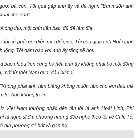
người bà con. Tôi qua gặp anh ấy và đề nghị: "Em muốn anh
xuất cho anh".
hòng thu, một chút tiền bạc, đủ để làm đĩa.
 tôi cứ phải gọi điện mãi để giục. Tôi còn giục anh Hoài Linh
chuộng. Tôi đảm bảo với anh ấy rằng sẽ hot.
à bao nhiêu tiền cũng bỏ hết, anh ấy không phải bỏ một đồng
, mới từ Việt Nam qua, đâu biết ai.
ệp: "Không phải anh làm biếng không muốn làm cho em đâu mà
 lỗ. Anh không tự tin".
z Việt Nam thường nhắc đến tên tôi là anh Hoài Linh, Phi
ỉ là nghệ sĩ địa phương nhưng đều nghe theo tôi về Cali. Tôi
i về địa phương để hát và gặp họ.