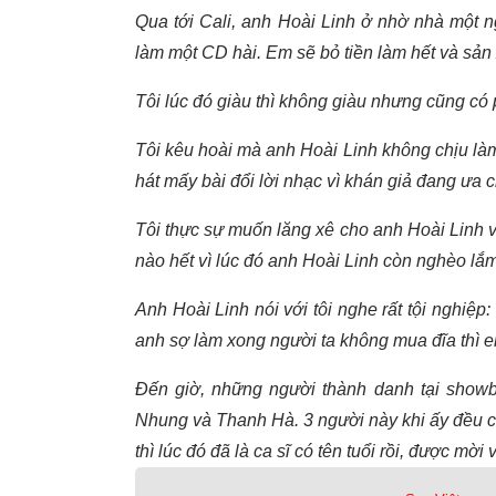
Qua tới Cali, anh Hoài Linh ở nhờ nhà một 
làm một CD hài. Em sẽ bỏ tiền làm hết và sản 
Tôi lúc đó giàu thì không giàu nhưng cũng có p
Tôi kêu hoài mà anh Hoài Linh không chịu làm,
hát mấy bài đổi lời nhạc vì khán giả đang ưa 
Tôi thực sự muốn lăng xê cho anh Hoài Linh v
nào hết vì lúc đó anh Hoài Linh còn nghèo lắm
Anh Hoài Linh nói với tôi nghe rất tội nghi
anh sợ làm xong người ta không mua đĩa thì em
Đến giờ, những người thành danh tại showbi
Nhung và Thanh Hà. 3 người này khi ấy đều ch
thì lúc đó đã là ca sĩ có tên tuổi rồi, được mờ