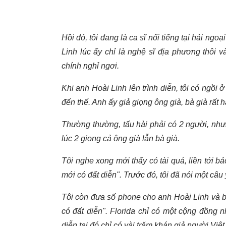
Hồi đó, tôi đang là ca sĩ nổi tiếng tại hải ngo
Linh lúc ấy chỉ là nghệ sĩ địa phương thôi 
chính nghỉ ngơi.
Khi anh Hoài Linh lên trình diễn, tôi có ngồi 
đến thế. Anh ấy giả giọng ông già, bà già rất h
Thường thường, tấu hài phải có 2 người, như
lúc 2 giọng cả ông già lẫn bà già.
Tôi nghe xong mới thấy có tài quá, liền tới b
mới có đất diễn". Trước đó, tôi đã nói một câ
Tôi còn đưa số phone cho anh Hoài Linh và b
có đất diễn". Florida chỉ có một cộng đồng nh
diễn tại đó chỉ có vài trăm khán giả người Việt 