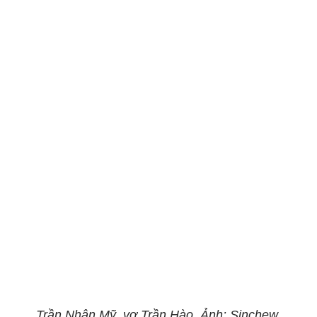
Trần Nhân Mỹ, vợ Trần Hào. Ảnh: Sinchew