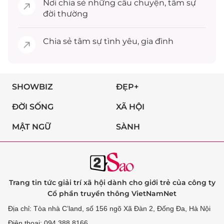
Nơi chia sẻ những câu chuyện,
tâm sự
đời thường
Chia sẻ
tâm sự
tình yêu, gia đình
SHOWBIZ
ĐẸP+
ĐỜI SỐNG
XÃ HỘI
MẬT NGỮ
SÀNH
Trang tin tức giải trí xã hội dành cho giới trẻ của công ty
Cổ phần truyền thông VietNamNet
Địa chỉ: Tòa nhà C’land, số 156 ngõ Xã Đàn 2, Đống Đa, Hà Nội
Điện thoại: 094 388 8166