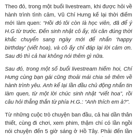
Theo đó, trong một buổi livestream, khi được hỏi về
hành trình tình cảm, Vũ Chí Hưng kể lại thời điểm
mới làm quen:
“Hồi đó tôi còn là học viên, đã để ý
H.G từ trước. Đến sinh nhật cô ấy, tôi căn đúng thời
khắc chuyển sang ngày mới để nhắn ‘happy
birthday’ (viết hoa), và cô ấy chỉ đáp lại lời cảm ơn.
Sau đó thì cả hai không nói thêm gì nữa.
Sau đó, trong một số buổi livestream hiếm hoi, Chí
Hưng cùng bạn gái cũng thoải mái chia sẻ thêm về
hành trình yêu. Anh kể lại lần đầu chủ động nhắn tin
làm quen, từ một lời chúc sinh nhật “viết hoa”, rồi
câu hỏi thẳng thắn từ phía H.G.: “Anh thích em à?”.
Từ những cuộc trò chuyện ban đầu, cả hai dần thân
thiết, cùng đi chơi, xem phim, thậm chí có lần ngồi
nói chuyện đến 5 giờ sáng ở Hồ Tây. Phải đến lần