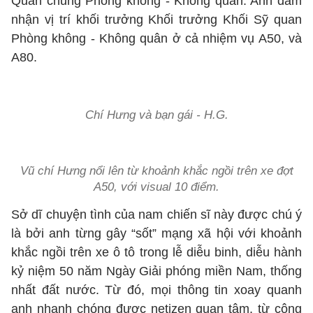
Quân chủng Phòng không - Không quân. Anh đảm
nhận vị trí khối trưởng Khối trưởng Khối Sỹ quan
Phòng không - Không quân ở cả nhiệm vụ A50, và
A80.
Chí Hưng và bạn gái - H.G.
Vũ chí Hưng nổi lên từ khoảnh khắc ngồi trên xe đợt
A50, với visual 10 điểm.
Sở dĩ chuyện tình của nam chiến sĩ này được chú ý
là bởi anh từng gây “sốt” mạng xã hội với khoảnh
khắc ngồi trên xe ô tô trong lễ diễu binh, diễu hành
kỷ niệm 50 năm Ngày Giải phóng miền Nam, thống
nhất đất nước. Từ đó, mọi thông tin xoay quanh
anh nhanh chóng được netizen quan tâm, từ công