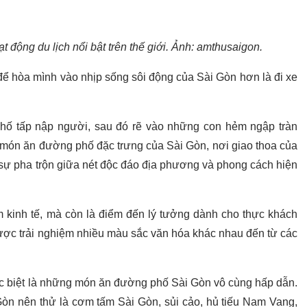
 động du lịch nổi bật trên thế giới. Ảnh: amthusaigon.
 để hòa mình vào nhịp sống sôi động của Sài Gòn hơn là đi xe
hố tấp nập người, sau đó rẽ vào những con hẻm ngập tràn
món ăn đường phố đặc trưng của Sài Gòn, nơi giao thoa của
 sự pha trộn giữa nét độc đáo địa phương và phong cách hiện
m kinh tế, mà còn là điểm đến lý tưởng dành cho thực khách
ược trải nghiệm nhiều màu sắc văn hóa khác nhau đến từ các
ặc biệt là những món ăn đường phố Sài Gòn vô cùng hấp dẫn.
òn nên thử là cơm tấm Sài Gòn, sủi cảo, hủ tiếu Nam Vang,