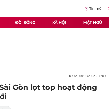
Tin mới
ĐỜI SỐNG
XÃ HỘI
MẬT NGỮ
thứ ba, 08/02/2022 - 08:00
ài Gòn lọt top hoạt động
ới