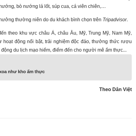
p nướng, bò nướng lá lốt, súp cua, cá viên chiên,…
 thưởng thường niên do du khách bình chọn trên
Tripadvisor
.
đến theo khu vực châu Á, châu Âu, Mỹ, Trung Mỹ, Nam Mỹ,
oạt động nổi bật, trải nghiệm độc đáo, thưởng thức rượu
oạt động du lịch mạo hiểm, điểm đến cho người mê ẩm thực...
 xoa như kho ẩm thực
Theo Dân Việt