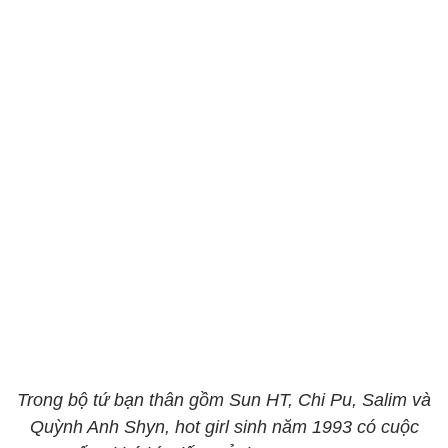
Trong bộ tứ bạn thân gồm Sun HT, Chi Pu, Salim và
Quỳnh Anh Shyn, hot girl sinh năm 1993 có cuộc