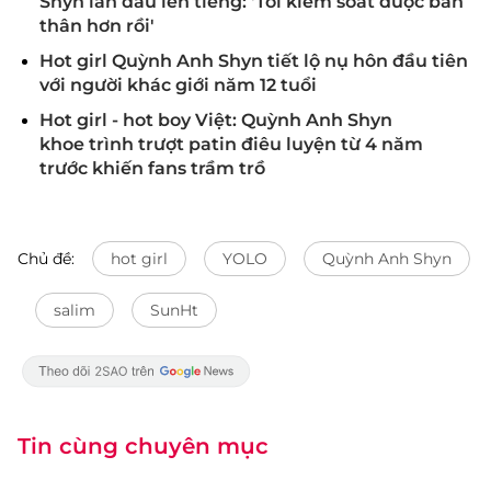
Shyn lần đầu lên tiếng: 'Tôi kiểm soát được bản
thân hơn rồi'
Hot girl Quỳnh Anh Shyn tiết lộ nụ hôn đầu tiên
với người khác giới năm 12 tuổi
Hot girl - hot boy Việt: Quỳnh Anh Shyn
khoe trình trượt patin điêu luyện từ 4 năm
trước khiến fans trầm trồ
Chủ đề:
hot girl
YOLO
Quỳnh Anh Shyn
salim
SunHt
Tin cùng chuyên mục