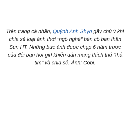
Trên trang cá nhân,
Quỳnh Anh Shyn
gây chú ý khi
chia sẻ loạt ảnh thời "ngô nghê" bên cô bạn thân
Sun HT. Những bức ảnh được chụp 6 năm trước
của đôi bạn hot girl khiến dân mạng thích thú "thả
tim" và chia sẻ. Ảnh: Cobi.