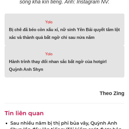
sống khá kín tiếng. Ảnh: Instagram NV.
Yolo
Bị chê đã béo còn xấu xí, nữ sinh Yên Bái quyết tâm lột
xác và thành quả bất ngờ chỉ sau nửa năm
Yolo
Hành trình thay đổi nhan sắc bất ngờ của hotgirl
Quỳnh Anh Shyn
Theo Zing
Tin liên quan
Sau nhiều năm bị thị phi bủa vây, Quỳnh Anh