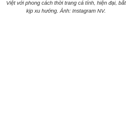
Việt với phong cách thời trang cá tính, hiện đại, bắt
kịp xu hướng. Ảnh: Instagram NV.