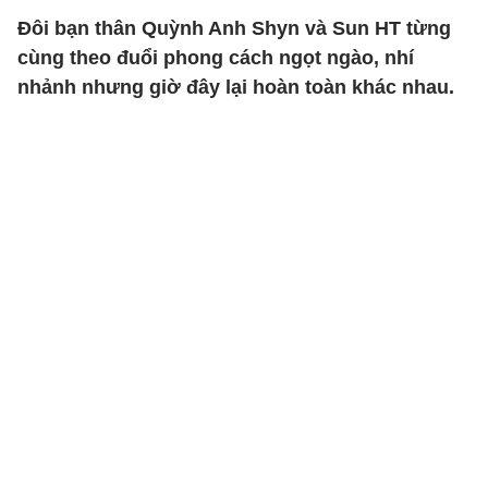
Đôi bạn thân Quỳnh Anh Shyn và Sun HT từng
cùng theo đuổi phong cách ngọt ngào, nhí
nhảnh nhưng giờ đây lại hoàn toàn khác nhau.