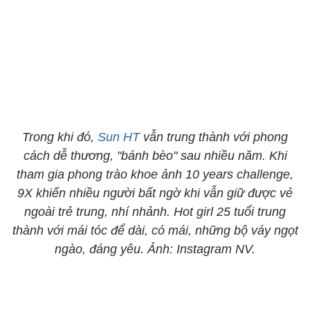
Trong khi đó,
Sun HT
vẫn trung thành với phong
cách dễ thương, "bánh bèo" sau nhiều năm. Khi
tham gia phong trào khoe ảnh 10 years challenge,
9X khiến nhiều người bất ngờ khi vẫn giữ được vẻ
ngoài trẻ trung, nhí nhảnh. Hot girl 25 tuổi trung
thành với mái tóc để dài, có mái, những bộ váy ngọt
ngào, đáng yêu. Ảnh: Instagram NV.