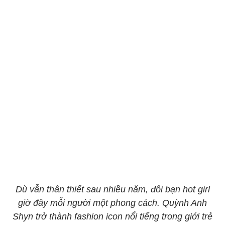
Dù vẫn thân thiết sau nhiều năm, đôi bạn hot girl
giờ đây mỗi người một phong cách. Quỳnh Anh
Shyn trở thành fashion icon nổi tiếng trong giới trẻ