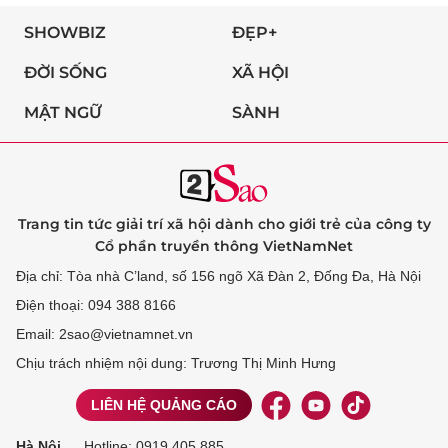
SHOWBIZ
ĐẸP+
ĐỜI SỐNG
XÃ HỘI
MẬT NGỮ
SÀNH
Trang tin tức giải trí xã hội dành cho giới trẻ của công ty
Cổ phần truyền thông VietNamNet
Địa chỉ: Tòa nhà C’land, số 156 ngõ Xã Đàn 2, Đống Đa, Hà Nội
Điện thoại: 094 388 8166
Email: 2sao@vietnamnet.vn
Chịu trách nhiệm nội dung: Trương Thị Minh Hưng
LIÊN HỆ QUẢNG CÁO
Hà Nội
Hotline:
0919 405 885