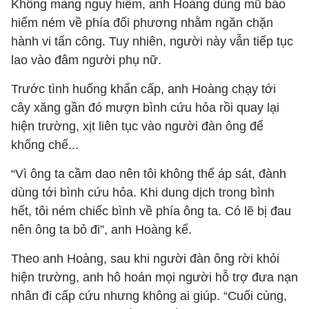
Không màng nguy hiểm, anh Hoàng dùng mũ bảo
hiểm ném về phía đối phương nhằm ngăn chặn
hành vi tấn công. Tuy nhiên, người này vẫn tiếp tục
lao vào đâm người phụ nữ.
Trước tình huống khẩn cấp, anh Hoàng chạy tới
cây xăng gần đó mượn bình cứu hỏa rồi quay lại
hiện trường, xịt liên tục vào người đàn ông để
khống chế...
“Vì ông ta cầm dao nên tôi không thể áp sát, đành
dùng tới bình cứu hỏa. Khi dung dịch trong bình
hết, tôi ném chiếc bình về phía ông ta. Có lẽ bị đau
nên ông ta bỏ đi”, anh Hoàng kể.
Theo anh Hoàng, sau khi người đàn ông rời khỏi
hiện trường, anh hô hoán mọi người hỗ trợ đưa nạn
nhân đi cấp cứu nhưng không ai giúp. “Cuối cùng,