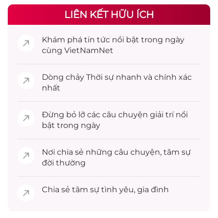
LIÊN KẾT HỮU ÍCH
Khám phá
tin tức
nổi bật trong ngày
cùng VietNamNet
Dòng chảy
Thời sự
nhanh và chính xác
nhất
Đừng bỏ lỡ các câu chuyện
giải trí
nổi
bật trong ngày
Nơi chia sẻ những câu chuyện,
tâm sự
đời thường
Chia sẻ
tâm sự
tình yêu, gia đình