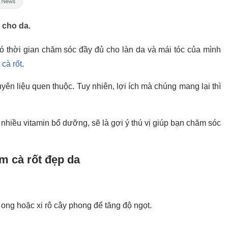
t cho da.
 thời gian chăm sóc đầy đủ cho làn da và mái tóc của mình
m
cà rốt
.
uyên liệu quen thuộc. Tuy nhiên, lợi ích mà chúng mang lại thì
a nhiều vitamin bổ dưỡng, sẽ là gợi ý thú vị giúp bạn chăm sóc
m cà rốt đẹp da
t ong hoặc xi rô cây phong để tăng độ ngọt.