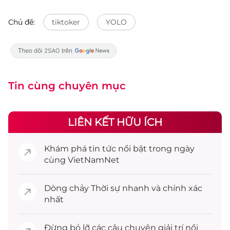
Chủ đề:
tiktoker
YOLO
Tin cùng chuyên mục
LIÊN KẾT HỮU ÍCH
Khám phá
tin tức
nổi bật trong ngày
cùng VietNamNet
Dòng chảy
Thời sự
nhanh và chính xác
nhất
Đừng bỏ lỡ các câu chuyện
giải trí
nổi