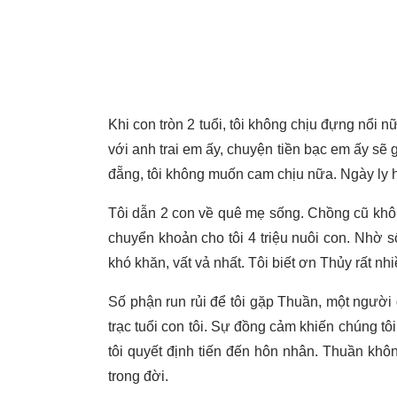
Khi con tròn 2 tuổi, tôi không chịu đựng nổi 
với anh trai em ấy, chuyện tiền bạc em ấy sẽ 
đẵng, tôi không muốn cam chịu nữa. Ngày ly h
Tôi dẫn 2 con về quê mẹ sống. Chồng cũ khô
chuyển khoản cho tôi 4 triệu nuôi con. Nhờ 
khó khăn, vất vả nhất. Tôi biết ơn Thủy rất nh
Số phận run rủi để tôi gặp Thuần, một người
trạc tuổi con tôi. Sự đồng cảm khiến chúng tô
tôi quyết định tiến đến hôn nhân. Thuần khôn
trong đời.