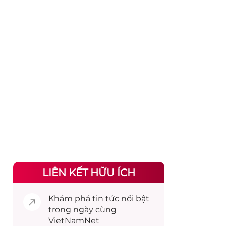
LIÊN KẾT HỮU ÍCH
Khám phá
tin tức
nổi bật
trong ngày cùng
VietNamNet