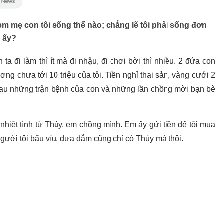
em mẹ con tôi sống thế nào; chẳng lẽ tôi phải sống đơn
ô ấy?
ta đi làm thì ít mà đi nhậu, đi chơi bời thì nhiều. 2 đứa con
ng chưa tới 10 triệu của tôi. Tiền nghỉ thai sản, vàng cưới 2
 sau những trận bệnh của con và những lần chồng mời bạn bè
nhiệt tình từ Thủy, em chồng mình. Em ấy gửi tiền để tôi mua
người tôi bấu víu, dựa dẫm cũng chỉ có Thủy mà thôi.