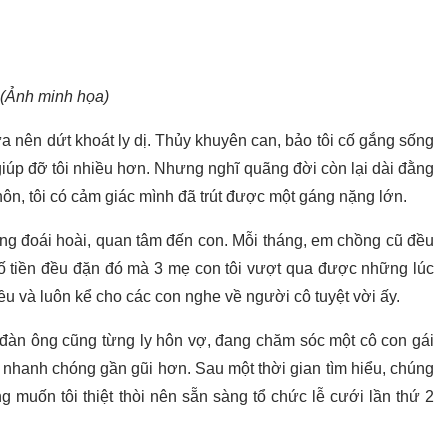
(Ảnh minh họa)
nữa nên dứt khoát ly dị. Thủy khuyên can, bảo tôi cố gắng sống
giúp đỡ tôi nhiều hơn. Nhưng nghĩ quãng đời còn lại dài đằng
ôn, tôi có cảm giác mình đã trút được một gáng nặng lớn.
ng đoái hoài, quan tâm đến con. Mỗi tháng, em chồng cũ đều
số tiền đều đặn đó mà 3 mẹ con tôi vượt qua được những lúc
iều và luôn kể cho các con nghe về người cô tuyệt vời ấy.
 đàn ông cũng từng ly hôn vợ, đang chăm sóc một cô con gái
i nhanh chóng gần gũi hơn. Sau một thời gian tìm hiểu, chúng
g muốn tôi thiệt thòi nên sẵn sàng tổ chức lễ cưới lần thứ 2