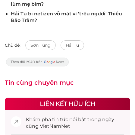
lùm mẹ bỉm?
Hải Tú bị netizen vỗ mặt vì 'trêu ngươi' Thiều
Bảo Trâm?
Chủ đề:
Sơn Tùng
Hải Tú
Tin cùng chuyên mục
LIÊN KẾT HỮU ÍCH
Khám phá
tin tức
nổi bật trong ngày
cùng VietNamNet