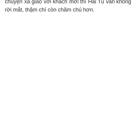
chuyện xã giao với khách mời thì Hải Tú vẫn không
rời mắt, thậm chí còn chăm chú hơn.