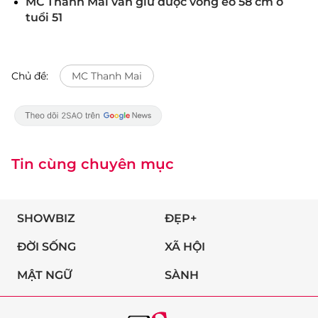
MC Thanh Mai vẫn giữ được vòng eo 58 cm ở
tuổi 51
Chủ đề:
MC Thanh Mai
Tin cùng chuyên mục
SHOWBIZ
ĐẸP+
ĐỜI SỐNG
XÃ HỘI
MẬT NGỮ
SÀNH