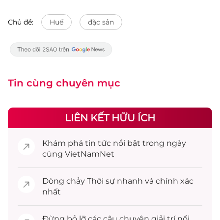
Chủ đề:
Huế
đặc sản
Tin cùng chuyên mục
LIÊN KẾT HỮU ÍCH
Khám phá
tin tức
nổi bật trong ngày
cùng VietNamNet
Dòng chảy
Thời sự
nhanh và chính xác
nhất
Đừng bỏ lỡ các câu chuyện
giải trí
nổi