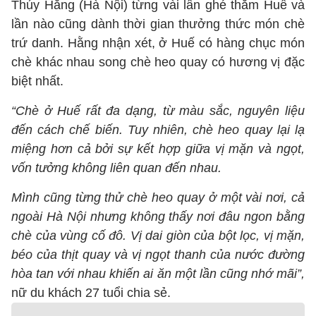
Thúy Hằng (Hà Nội) từng vài lần ghé thăm Huế và
lần nào cũng dành thời gian thưởng thức món chè
trứ danh. Hằng nhận xét, ở Huế có hàng chục món
chè khác nhau song chè heo quay có hương vị đặc
biệt nhất.
“Chè ở Huế rất đa dạng, từ màu sắc, nguyên liệu
đến cách chế biến. Tuy nhiên, chè heo quay lại lạ
miệng hơn cả bởi sự kết hợp giữa vị mặn và ngọt,
vốn tưởng không liên quan đến nhau.
Mình cũng từng thử chè heo quay ở một vài nơi, cả
ngoài Hà Nội nhưng không thấy nơi đâu ngon bằng
chè của vùng cố đô. Vị dai giòn của bột lọc, vị mặn,
béo của thịt quay và vị ngọt thanh của nước đường
hòa tan với nhau khiến ai ăn một lần cũng nhớ mãi”,
nữ du khách 27 tuổi chia sẻ.