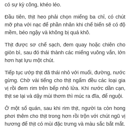
có sự kỳ công, khéo léo.
Đầu tiên, thịt heo phải chọn miếng ba chỉ, có chút
mỡ pha với nạc để phần nhân khi chế biến sẽ có độ
mềm, béo ngậy và không bị quá khô.
Thịt được sơ chế sạch, đem quay hoặc chiên cho
giòn bì, sau đó thái thành các miếng vuông vắn, lớn
hơn hạt lựu một chút.
Tiếp tục ướp thịt đã thái nhỏ với muối, đường, nước
gừng. Chờ vài tiếng cho thịt ngấm đều các loại gia
vị rồi đem rim trên bếp nhỏ lửa. Khi nước dần cạn,
thịt se lại và dậy mùi thơm thì múc ra đĩa, để nguội.
Ở một số quán, sau khi rim thịt, người ta còn hong
phơi thêm cho thịt trong hơn rồi trộn với chút ngũ vị
hương để thịt có mùi đặc trưng và màu sắc bắt mắt.