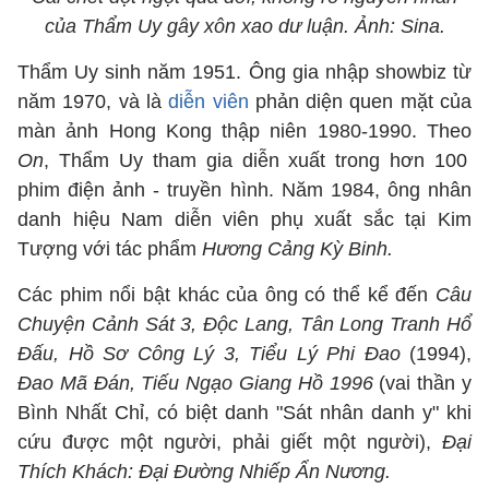
của Thẩm Uy gây xôn xao dư luận. Ảnh: Sina.
Thẩm Uy sinh năm 1951. Ông gia nhập showbiz từ
năm 1970, và là
diễn viên
phản diện quen mặt của
màn ảnh Hong Kong thập niên 1980-1990. Theo
On
, Thẩm Uy tham gia diễn xuất trong hơn 100
phim điện ảnh - truyền hình. Năm 1984, ông nhân
danh hiệu Nam diễn viên phụ xuất sắc tại Kim
Tượng với tác phẩm
Hương Cảng Kỳ Binh.
Các phim nổi bật khác của ông có thể kể đến
Câu
Chuyện Cảnh Sát 3, Độc Lang, Tân Long Tranh Hổ
Đấu, Hồ Sơ Công Lý 3, Tiểu Lý Phi Đao
(1994),
Đao Mã Đán, Tiếu Ngạo Giang Hồ 1996
(vai thần y
Bình Nhất Chỉ, có biệt danh "Sát nhân danh y" khi
cứu được một người, phải giết một người),
Đại
Thích Khách: Đại Đường Nhiếp Ẩn Nương.