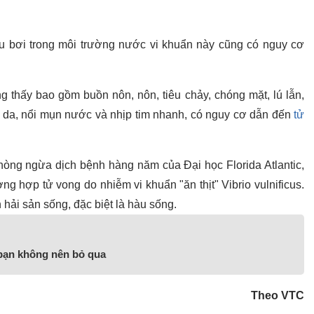
u bơi trong môi trường nước vi khuẩn này cũng có nguy cơ
g thấy bao gồm buồn nôn, nôn, tiêu chảy, chóng mặt, lú lẫn,
n da, nổi mụn nước và nhịp tim nhanh, có nguy cơ dẫn đến
tử
òng ngừa dịch bệnh hàng năm của Đại học Florida Atlantic,
g hợp tử vong do nhiễm vi khuẩn "ăn thịt" Vibrio vulnificus.
 hải sản sống, đặc biệt là hàu sống.
bạn không nên bỏ qua
Theo VTC