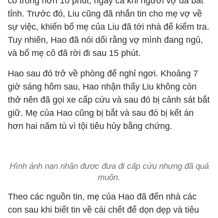
cô trong hơn 10 phút, ngay cả khi người vợ đã bất
tỉnh. Trước đó, Liu cũng đã nhắn tin cho mẹ vợ về
sự việc, khiến bố mẹ của Liu đã tới nhà để kiểm tra.
Tuy nhiên, Hao đã nói dối rằng vợ mình đang ngủ,
và bố mẹ cô đã rời đi sau 15 phút.
Hao sau đó trở về phòng để nghỉ ngơi. Khoảng 7
giờ sáng hôm sau, Hao nhận thấy Liu không còn
thở nên đã gọi xe cấp cứu và sau đó bị cảnh sát bắt
giữ. Mẹ của Hao cũng bị bắt và sau đó bị kết án
hơn hai năm tù vì tội tiêu hủy bằng chứng.
Hình ảnh nạn nhân được đưa đi cấp cứu nhưng đã quá
muộn.
Theo các nguồn tin, mẹ của Hao đã đến nhà các
con sau khi biết tin về cái chết để dọn dẹp và tiêu