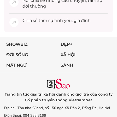
Nơi chia sẻ những câu chuyện,
tâm sự
đời thường
Chia sẻ
tâm sự
tình yêu, gia đình
SHOWBIZ
ĐẸP+
ĐỜI SỐNG
XÃ HỘI
MẬT NGỮ
SÀNH
Trang tin tức giải trí xã hội dành cho giới trẻ của công ty
Cổ phần truyền thông VietNamNet
Địa chỉ: Tòa nhà C’land, số 156 ngõ Xã Đàn 2, Đống Đa, Hà Nội
Điện thoại: 094 388 8166