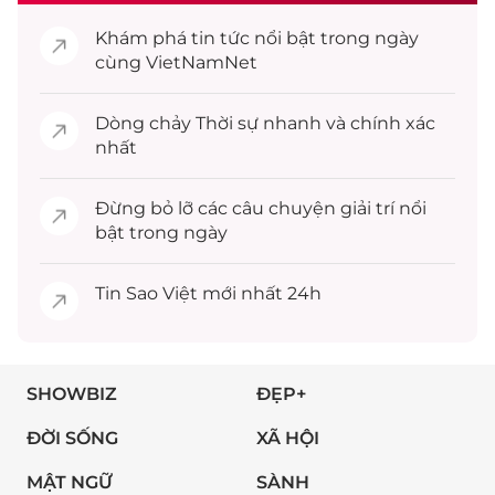
Khám phá
tin tức
nổi bật trong ngày
cùng VietNamNet
Dòng chảy
Thời sự
nhanh và chính xác
nhất
Đừng bỏ lỡ các câu chuyện
giải trí
nổi
bật trong ngày
Tin
Sao Việt
mới nhất 24h
SHOWBIZ
ĐẸP+
ĐỜI SỐNG
XÃ HỘI
MẬT NGỮ
SÀNH