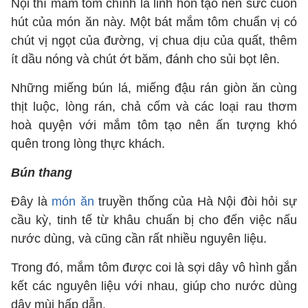
Nội thì mắm tôm chính là linh hồn tạo nên sức cuốn
hút của món ăn này. Một bát mắm tôm chuẩn vị có
chút vị ngọt của đường, vị chua dịu của quất, thêm
ít dầu nóng và chút ớt băm, đánh cho sủi bọt lên.
Những miếng bún lá, miếng đậu rán giòn ăn cùng
thịt luộc, lòng rán, chả cốm và các loại rau thơm
hoà quyện với mắm tôm tạo nên ấn tượng khó
quên trong lòng thực khách.
Bún thang
Đây là
món ăn
truyền thống của Hà Nội đòi hỏi sự
cầu kỳ, tinh tế từ khâu chuẩn bị cho đến việc nấu
nước dùng, và cũng cần rất nhiều nguyên liệu.
Trong đó, mắm tôm được coi là sợi dây vô hình gắn
kết các nguyên liệu với nhau, giúp cho nước dùng
dậy mùi hấp dẫn.