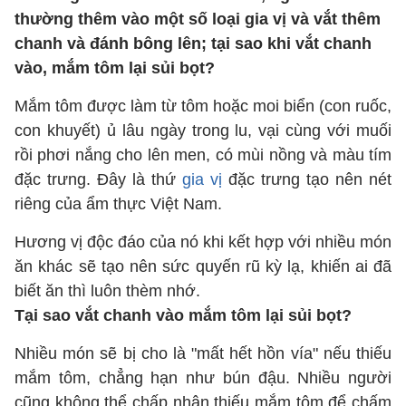
thường thêm vào một số loại gia vị và vắt thêm
chanh và đánh bông lên; tại sao khi vắt chanh
vào, mắm tôm lại sủi bọt?
Mắm tôm được làm từ tôm hoặc moi biển (con ruốc,
con khuyết) ủ lâu ngày trong lu, vại cùng với muối
rồi phơi nắng cho lên men, có mùi nồng và màu tím
đặc trưng. Đây là thứ
gia vị
đặc trưng tạo nên nét
riêng của ẩm thực Việt Nam.
Hương vị độc đáo của nó khi kết hợp với nhiều món
ăn khác sẽ tạo nên sức quyến rũ kỳ lạ, khiến ai đã
biết ăn thì luôn thèm nhớ.
Tại sao vắt chanh vào mắm tôm lại sủi bọt?
Nhiều món sẽ bị cho là "mất hết hồn vía" nếu thiếu
mắm tôm, chẳng hạn như bún đậu. Nhiều người
cũng không thể chấp nhận thiếu mắm tôm để chấm