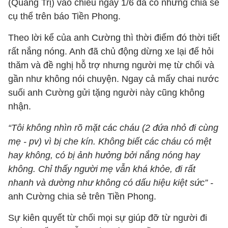
(Quảng Trị) vào chiều ngày 1/6 đã có những chia sẻ
cụ thể trên báo Tiền Phong.
Theo lời kể của anh Cường thì thời điểm đó thời tiết
rất nắng nóng. Anh đã chủ động dừng xe lại để hỏi
thăm và đề nghị hỗ trợ nhưng người mẹ từ chối và
gần như không nói chuyện. Ngay cả mấy chai nước
suối anh Cường gửi tặng người này cũng không
nhận.
“Tôi không nhìn rõ mặt các cháu (2 đứa nhỏ đi cùng
mẹ - pv) vì bị che kín. Không biết các cháu có mệt
hay không, có bị ảnh hưởng bởi nắng nóng hay
không. Chỉ thấy người mẹ vẫn khá khỏe, đi rất
nhanh và dường như không có dấu hiệu kiệt sức” -
anh Cường chia sẻ trên Tiền Phong.
Sự kiên quyết từ chối mọi sự giúp đỡ từ người đi