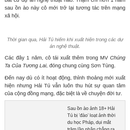
bất cứ dự án nghệ thuật nào. Thậm chí hơn 1 năm
sau ồn ào này cô mới trở lại tương tác trên mạng
xã hội.
Thời gian qua, Hải Tú hiếm khi xuất hiện trong các dự
án nghệ thuật.
Các đây 1 năm, cô tái xuất thêm trong MV
Chúng
Ta Của Tương Lai,
đóng chung cùng Sơn Tùng.
Đến nay dù có ít hoạt động, thỉnh thoảng mới xuất
hiện nhưng Hải Tú vẫn luôn thu hút sự quan tâm
của cộng đồng mạng, đặc biệt là về chuyện đời tư.
Sau ồn ào ảnh 18+ Hải
Tú bị 'đào' loạt ảnh thời
du học Pháp, dụi mắt
trăm lần nhận chẳng ra