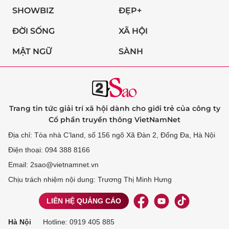
SHOWBIZ
ĐẸP+
ĐỜI SỐNG
XÃ HỘI
MẬT NGỮ
SÀNH
Trang tin tức giải trí xã hội dành cho giới trẻ của công ty
Cổ phần truyền thông VietNamNet
Địa chỉ: Tòa nhà C’land, số 156 ngõ Xã Đàn 2, Đống Đa, Hà Nội
Điện thoại: 094 388 8166
Email: 2sao@vietnamnet.vn
Chịu trách nhiệm nội dung: Trương Thị Minh Hưng
LIÊN HỆ QUẢNG CÁO
Hà Nội
Hotline:
0919 405 885