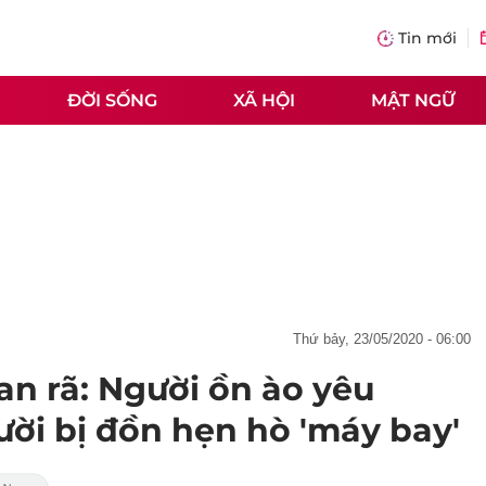
Tin mới
ĐỜI SỐNG
XÃ HỘI
MẬT NGỮ
thứ bảy, 23/05/2020 - 06:00
an rã: Người ồn ào yêu
ười bị đồn hẹn hò 'máy bay'