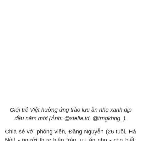
Giới trẻ Việt hưởng ứng trào lưu ăn nho xanh dịp
đầu năm mới (Ảnh: @stella.td, @trngkhng_).
Chia sẻ với phóng viên, Đăng Nguyễn (26 tuổi, Hà
Nội) - người thực hiện trào lưu ăn nho - cho biết: