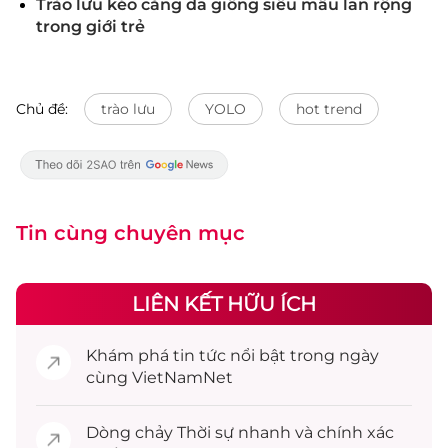
Trào lưu kéo căng da giống siêu mẫu lan rộng
trong giới trẻ
Chủ đề:
trào lưu
YOLO
hot trend
Tin cùng chuyên mục
LIÊN KẾT HỮU ÍCH
Khám phá
tin tức
nổi bật trong ngày
cùng VietNamNet
Dòng chảy
Thời sự
nhanh và chính xác