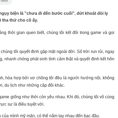
ngụy biện là "chưa đi đến bước cuối", dứt khoát đòi ly
 tha thứ cho cô ấy.
g thời gian quen biết, chúng tôi kết đôi trong game và gọi
 chúng tôi quyết định gặp mặt ngoài đời. Số trời run rủi, ngay
, nhanh chóng phát sinh tình cảm thật và quyết định kết hôn
nh, hòa hợp bởi vợ chồng tôi đều là người hướng nội, không
hơi, du lịch như những cặp đôi khác.
i game giống như thời còn yêu nhau. Khi đó, chúng tôi vô cùng
ực sự là điều tuyệt vời.
ân của mình mỹ mãn, có thể nắm tay nhau đến bạc đầu.