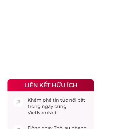
LIÊN KẾT HỮU ÍCH
Khám phá
tin tức
nổi bật
trong ngày cùng
VietNamNet
Dòng chảy
Thời sự
nhanh