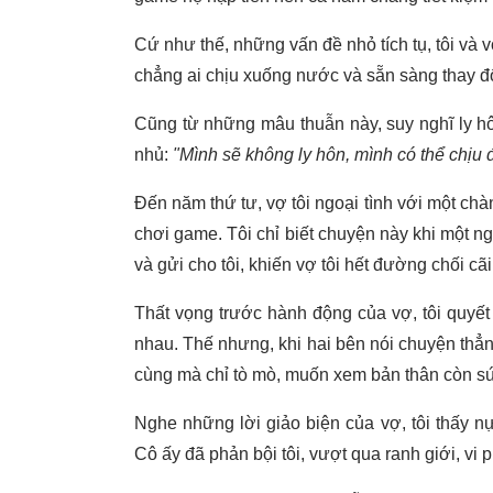
Cứ như thế, những vấn đề nhỏ tích tụ, tôi và 
chẳng ai chịu xuống nước và sẵn sàng thay đổi
Cũng từ những mâu thuẫn này, suy nghĩ ly hôn 
nhủ:
"Mình sẽ không ly hôn, mình có thể chịu
Đến năm thứ tư, vợ tôi ngoại tình với một chàng
chơi game. Tôi chỉ biết chuyện này khi một 
và gửi cho tôi, khiến vợ tôi hết đường chối cãi
Thất vọng trước hành động của vợ, tôi quyết 
nhau. Thế nhưng, khi hai bên nói chuyện thẳng
cùng mà chỉ tò mò, muốn xem bản thân còn s
Nghe những lời giảo biện của vợ, tôi thấy nực
Cô ấy đã phản bội tôi, vượt qua ranh giới, vi 