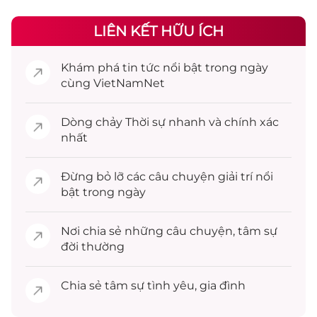
LIÊN KẾT HỮU ÍCH
Khám phá
tin tức
nổi bật trong ngày
cùng VietNamNet
Dòng chảy
Thời sự
nhanh và chính xác
nhất
Đừng bỏ lỡ các câu chuyện
giải trí
nổi
bật trong ngày
Nơi chia sẻ những câu chuyện,
tâm sự
đời thường
Chia sẻ
tâm sự
tình yêu, gia đình