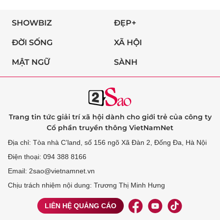
SHOWBIZ
ĐẸP+
ĐỜI SỐNG
XÃ HỘI
MẬT NGỮ
SÀNH
Trang tin tức giải trí xã hội dành cho giới trẻ của công ty
Cổ phần truyền thông VietNamNet
Địa chỉ: Tòa nhà C’land, số 156 ngõ Xã Đàn 2, Đống Đa, Hà Nội
Điện thoại: 094 388 8166
Email: 2sao@vietnamnet.vn
Chịu trách nhiệm nội dung: Trương Thị Minh Hưng
LIÊN HỆ QUẢNG CÁO