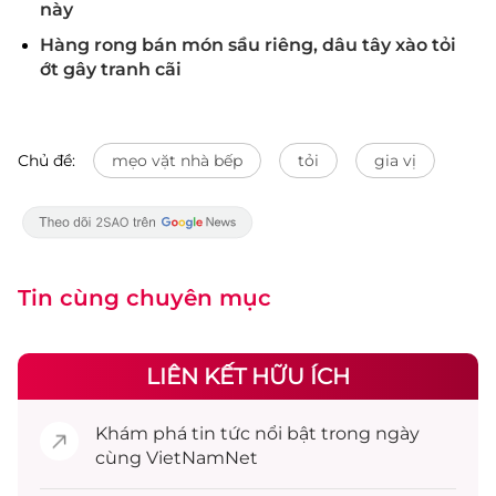
này
Hàng rong bán món sầu riêng, dâu tây xào tỏi
ớt gây tranh cãi
Chủ đề:
mẹo vặt nhà bếp
tỏi
gia vị
Tin cùng chuyên mục
LIÊN KẾT HỮU ÍCH
Khám phá
tin tức
nổi bật trong ngày
cùng VietNamNet