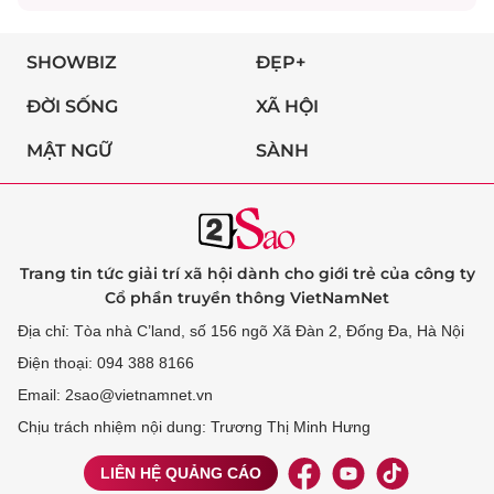
SHOWBIZ
ĐẸP+
ĐỜI SỐNG
XÃ HỘI
MẬT NGỮ
SÀNH
Trang tin tức giải trí xã hội dành cho giới trẻ của công ty
Cổ phần truyền thông VietNamNet
Địa chỉ: Tòa nhà C’land, số 156 ngõ Xã Đàn 2, Đống Đa, Hà Nội
Điện thoại: 094 388 8166
Email: 2sao@vietnamnet.vn
Chịu trách nhiệm nội dung: Trương Thị Minh Hưng
LIÊN HỆ QUẢNG CÁO