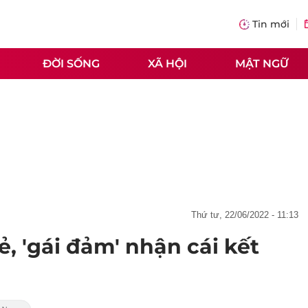
Tin mới
ĐỜI SỐNG
XÃ HỘI
MẬT NGỮ
thứ tư, 22/06/2022 - 11:13
, 'gái đảm' nhận cái kết