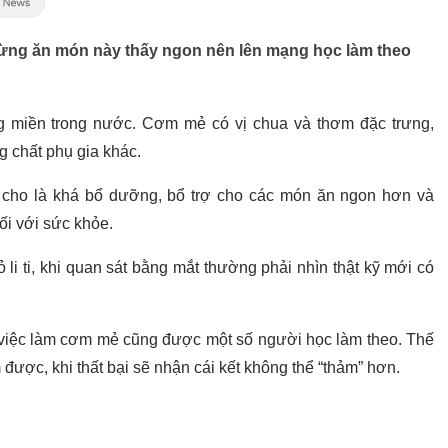
từng ăn món này thấy ngon nên lên mạng học làm theo
ng miền trong nước. Cơm mẻ có vị chua và thơm đặc trưng,
 chất phụ gia khác.
cho là khá bổ dưỡng, bổ trợ cho các món ăn ngon hơn và
đối với sức khỏe.
ỏ li ti, khi quan sát bằng mắt thường phải nhìn thật kỹ mới có
việc làm cơm mẻ cũng được một số người học làm theo. Thế
được, khi thất bại sẽ nhận cái kết không thể “thảm” hơn.