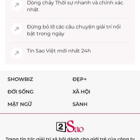
Dòng chảy
Thời sự
nhanh và chính xác
nhất
Đừng bỏ lỡ các câu chuyện
giải trí
nổi
bật trong ngày
Tin
Sao Việt
mới nhất 24h
SHOWBIZ
ĐẸP+
ĐỜI SỐNG
XÃ HỘI
MẬT NGỮ
SÀNH
Trang tin tức giải trí xã hội dành cho giới trẻ của công ty