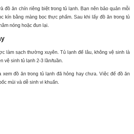
à đồ ăn chín riêng biệt trong tủ lạnh. Bạn nên bảo quản mỗi
ọc kín bằng màng bọc thực phẩm. Sau khi lấy đồ ăn trong tủ
hâm nóng hoặc đun lại.
ày
ợc làm sạch thường xuyên. Tủ lạnh để lâu, không vệ sinh là
 vệ sinh tủ lạnh 2-3 lần/tuần.
 xem đồ ăn trong tủ lạnh đã hỏng hay chưa. Việc để đồ ăn
 bốc mùi và dễ sinh vi khuẩn.